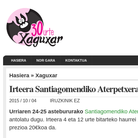
HASIERA
NOR GARA
KONTAKTUA
Hasiera
»
Xaguxar
Irteera Santiagomendiko Aterpetxer
2015 / 10 / 04
IRUZKINIK EZ
Urriaren 24-25 astebururako
Santiagomendiko Ate
antolatu dugu. Irteera 4 eta 12 urte bitarteko haurr
prezioa 20€koa da.