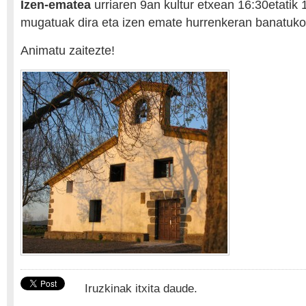
Izen-ematea
urriaren 9an kultur etxean 16:30etatik 
mugatuak dira eta izen emate hurrenkeran banatuko 
Animatu zaitezte!
Iruzkinak itxita daude.