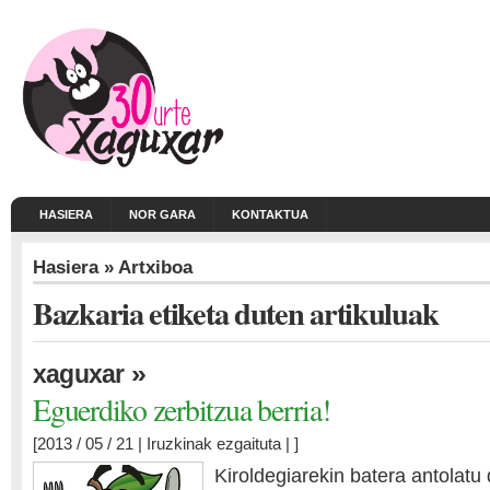
HASIERA
NOR GARA
KONTAKTUA
Hasiera
» Artxiboa
Bazkaria etiketa duten artikuluak
»
xaguxar
Eguerdiko zerbitzua berria!
[2013 / 05 / 21 |
Iruzkinak ezgaituta
| ]
Kiroldegiarekin batera antolatu