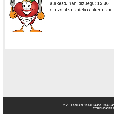
aurkeztu nahi dizuegu: 13:30 – 
eta zaintza izateko aukera izan
© 2011 Xaguxar Aisialdi Taldea | Kale Na
Wordpress
ekin 