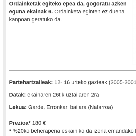
Ordainketak egiteko epea da, gogoratu azken
eguna ekainak 6.
Ordainketa eginten ez duena
kanpoan geratuko da.
———————————————————————
Partehartzaileak:
12- 16 urteko gazteak (2005-2001
Datak:
ekainaren 26tik uztailaren 2ra
Lekua:
Garde, Erronkari bailara (Nafarroa)
Prezioa*
180 €
*
%20ko beherapena eskainiko da izena emandako bi