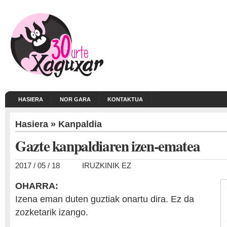
HASIERA
NOR GARA
KONTAKTUA
Hasiera
»
Kanpaldia
Gazte kanpaldiaren izen-ematea
2017 / 05 / 18
IRUZKINIK EZ
OHARRA:
Izena eman duten guztiak onartu dira. Ez da
zozketarik izango.