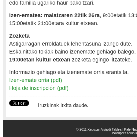
edo familia ugariko haur bakoitzari.
Izen-ematea:
maiatzaren 22tik 26ra
, 9:00etatik 13
15:00etatik 21:00etara kultur etxean.
Zozketa
Astigarragan erroldatuek lehentasuna izango dute.
Eskainitako tokiak baino izenemate gehiago balego
19:00etan kultur etxean
zozketa egingo litzateke.
Informazio gehiago eta izenemate orria erantsita.
Izen-emate orria (pdf)
Hoja de inscripción (pdf)
Iruzkinak itxita daude.
© 2011 Xaguxar Aisialdi Taldea | Kale Na
Wordpress
ekin 