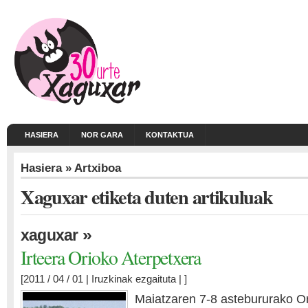
HASIERA
NOR GARA
KONTAKTUA
Hasiera
» Artxiboa
Xaguxar etiketa duten artikuluak
»
xaguxar
Irteera Orioko Aterpetxera
[2011 / 04 / 01 |
Iruzkinak ezgaituta
| ]
Maiatzaren 7-8 astebururako O