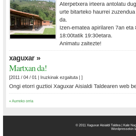
Aterpetxera irteera antolatu dug
urte bitarteko haurrei zuzendu
da.
Izen-ematea apirilaren 7an eta 
18:00tatik 19:30etara.
Animatu zaitezte!
»
xaguxar
Martxan da!
[2011 / 04 / 01 |
Iruzkinak ezgaituta
| ]
Ongi etorri guztioi Xaguxar Aisialdi Taldearen web ber
« Aurreko orria
© 2011 Xaguxar Aisialdi Taldea | Kale Na
Wordpress
ekin 