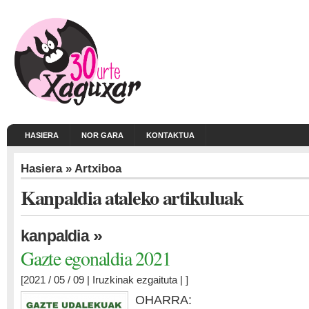
HASIERA
NOR GARA
KONTAKTUA
Hasiera
» Artxiboa
Kanpaldia ataleko artikuluak
»
kanpaldia
Gazte egonaldia 2021
[2021 / 05 / 09 |
Iruzkinak ezgaituta
| ]
OHARRA: