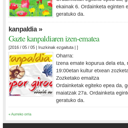
ekainak 6. Ordainketa eginten
geratuko da.
»
kanpaldia
Gazte kanpaldiaren izen-ematea
[2016 / 05 / 05 |
Iruzkinak ezgaituta
| ]
Oharra:
Izena emate kopurua dela eta,
19:00etan kultur etxean zozket
Zozketako emaitza
Ordainketak egiteko epea da, 
maiatzak 27a. Ordainketa egin
geratuko da.
« Aurreko orria