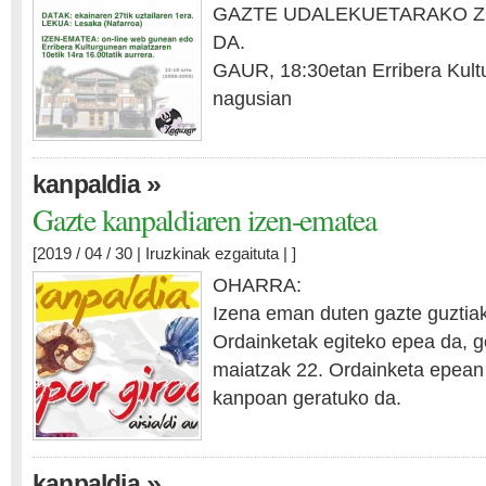
GAZTE UDALEKUETARAKO Z
DA.
GAUR, 18:30etan Erribera Kult
nagusian
»
kanpaldia
Gazte kanpaldiaren izen-ematea
[2019 / 04 / 30 |
Iruzkinak ezgaituta
| ]
OHARRA:
Izena eman duten gazte guztiak
Ordainketak egiteko epea da, 
maiatzak 22. Ordainketa epean
kanpoan geratuko da.
»
kanpaldia