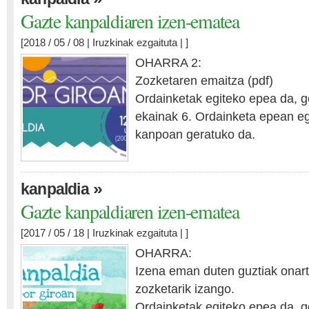
Gazte kanpaldiaren izen-ematea
[2018 / 05 / 08 |
Iruzkinak ezgaituta
| ]
OHARRA 2:
Zozketaren emaitza (pdf)
Ordainketak egiteko epea da, 
ekainak 6. Ordainketa epean e
kanpoan geratuko da.
»
kanpaldia
Gazte kanpaldiaren izen-ematea
[2017 / 05 / 18 |
Iruzkinak ezgaituta
| ]
OHARRA:
Izena eman duten guztiak onart
zozketarik izango.
Ordainketak egiteko epea da, 