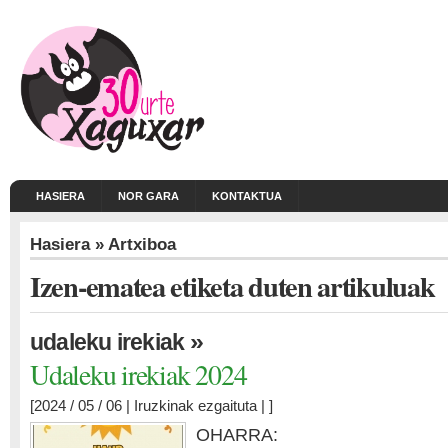
HASIERA
NOR GARA
KONTAKTUA
Hasiera
» Artxiboa
Izen-ematea etiketa duten artikuluak
»
udaleku irekiak
Udaleku irekiak 2024
[2024 / 05 / 06 |
Iruzkinak ezgaituta
| ]
OHARRA: