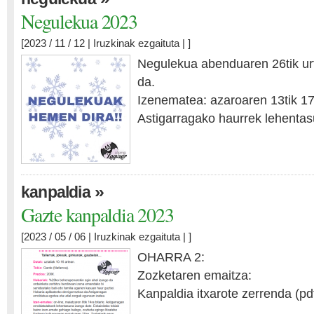
Negulekua 2023
[2023 / 11 / 12 |
Iruzkinak ezgaituta
| ]
Negulekua abenduaren 26tik urt
da.
Izenematea: azaroaren 13tik 17
Astigarragako haurrek lehentas
»
kanpaldia
Gazte kanpaldia 2023
[2023 / 05 / 06 |
Iruzkinak ezgaituta
| ]
OHARRA 2:
Zozketaren emaitza:
Kanpaldia itxarote zerrenda (pd