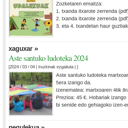
Zozketaren emaitza:
1. txanda itxarote zerrenda (pdf
2. txanda itxarote zerrenda (pdf
3. eta 4. txandetan haur guztiak
»
xaguxar
Aste santuko ludoteka 2024
[2024 / 03 / 04 |
Iruzkinak ezgaituta
| ]
Aste santuko ludoteka martxoare
5era izango da.
Izenematea: martxoaren 4tik 8r
Prezioa: 45 €. Hobariak izango d
bi senide edo gehiagoko izen-e
»
negulekua