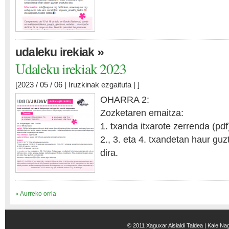
»
udaleku irekiak
Udaleku irekiak 2023
[2023 / 05 / 06 |
Iruzkinak ezgaituta
| ]
OHARRA 2:
Zozketaren emaitza:
1. txanda itxarote zerrenda (pdf
2., 3. eta 4. txandetan haur guz
dira.
« Aurreko orria
© 2011 Xaguxar Aisialdi Taldea | Kale Na